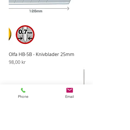
Olfa HB-5B - Knivblader 25mm
Pris
98,00 kr
Phone
Email