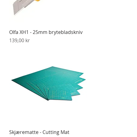
Olfa XH1 - 25mm brytebladskniv
Pris
139,00 kr
Skjærematte - Cutting Mat