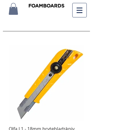
Olfa L1 - 18mm brytebladskniv