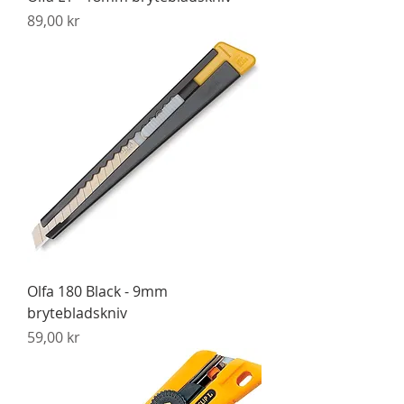
Pris
89,00 kr
Olfa 180 Black - 9mm
brytebladskniv
Pris
59,00 kr