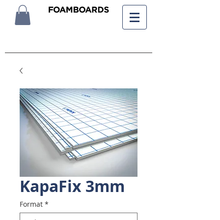
KapaFix 3mm
Format
*