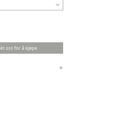
kt oss for å kjøpe
leste og rimeligste av alle Kapa-
oppbygging er den samme som for
n kjerne av oppskummet
 med et lag med kromokartong på
 til alle plakatering,
y dersom sluttproduktet ikke
 tåle for stor vekt, eller har