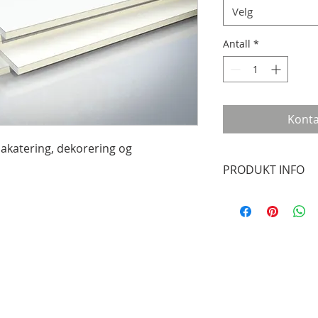
Velg
Antall
*
Konta
lakatering, dekorering og
PRODUKT INFO
KapaLine er den enk
platene. Platenes 
alle Kapa-plater; e
polyurethan, kledd
begge sider.
oards.no by Lights:On AS
KapaLine passer godt
modelbygg og displa
skal henge for lenge,